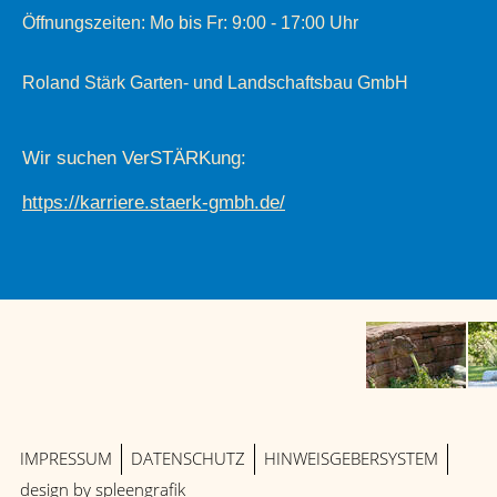
Öffnungszeiten: Mo bis Fr: 9:00 - 17:00 Uhr
Roland Stärk Garten- und Landschaftsbau GmbH
Wir suchen VerSTÄRKung:
https://karriere.staerk-gmbh.de/
IMPRESSUM
DATENSCHUTZ
HINWEISGEBERSYSTEM
design by
spleengrafik