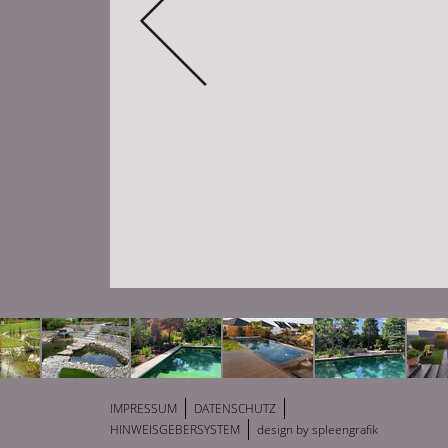
IMPRESSUM
DATENSCHUTZ
HINWEISGEBERSYSTEM
design by
spleengrafik